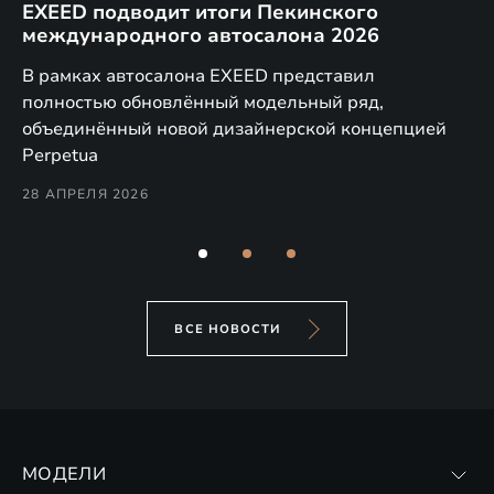
EXEED подводит итоги Пекинского
Д
международного автосалона 2026
E
в
а,
В рамках автосалона EXEED представил
EX
полностью обновлённый модельный ряд,
по
объединённый новой дизайнерской концепцией
(н
Perpetua
Co
28 АПРЕЛЯ 2026
24
ВСЕ НОВОСТИ
МОДЕЛИ