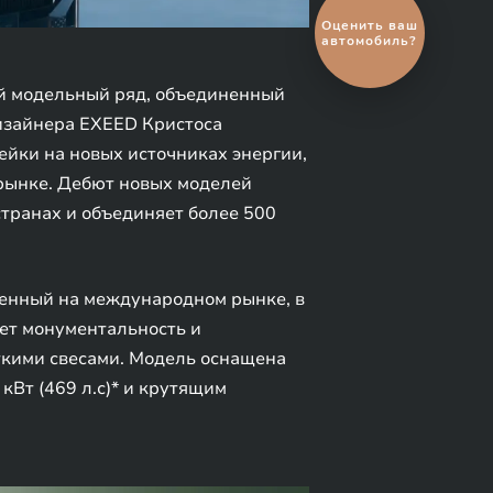
Выгодный
обмен
автомобиля
й модельный ряд, объединенный
изайнера EXEED Кристоса
ейки на новых источниках энергии,
рынке. Дебют новых моделей
странах и объединяет более 500
ленный на международном рынке, в
ает монументальность и
ткими свесами. Модель оснащена
Вт (469 л.с)* и крутящим