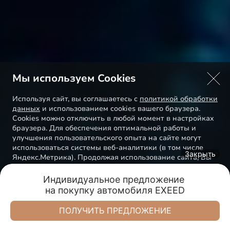
Мы используем Cookies
Используя сайт, вы соглашаетесь с
политикой обработки
данных
и использованием cookies вашего браузера.
Cookies можно отключить в любой момент в настройках
браузера. Для обеспечения оптимальной работы и
улучшения пользовательского опыта на сайте могут
использоваться системы веб-аналитики (в том числе
Закрыть
Яндекс.Метрика). Продолжая использование сайта, Вы
соглашаетесь с применением указанных технологий и
размещением cookie-файлов.
Индивидуальное предложение 

на покупку автомобиля EXEED
Обмен авто
Акции
Заказать
Меню
Понятно
ПОЛУЧИТЬ ПРЕДЛОЖЕНИЕ
Cпецпредложения
СК-Моторс Премиум
СК-Моторс Премиум