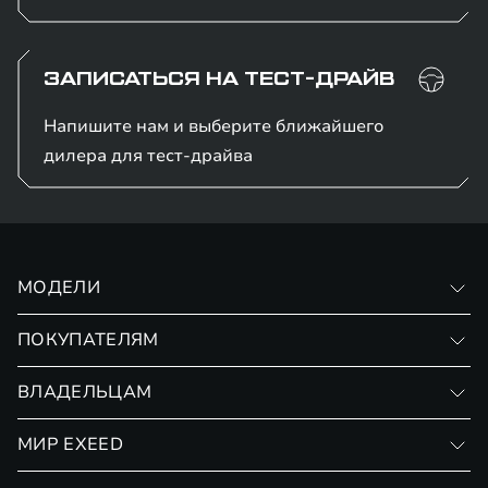
ЗАПИСАТЬСЯ НА ТЕСТ-ДРАЙВ
Напишите нам и выберите ближайшего
дилера для тест-драйва
МОДЕЛИ
VX
ПОКУПАТЕЛЯМ
RX
Записаться на тест-драйв
ВЛАДЕЛЬЦАМ
Финансовые программы
Личный кабинет
МИР EXEED
Страхование
Записаться на сервис
Обмен / Trade-in
Новости и события