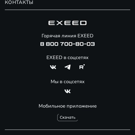
КОНТАКТЫ
Сервис
Специальные предложения
Технологии EXEED
Гарантия EXEED
Корпоративным клиентам
Знаковые клиенты EXEED
Помощь на дорогах
Онлайн-магазин аксессуаров
Горячая линия EXEED
8 800 700-80-03
EXEED в соцсетях
Мы в соцсетях
Мобильное приложение