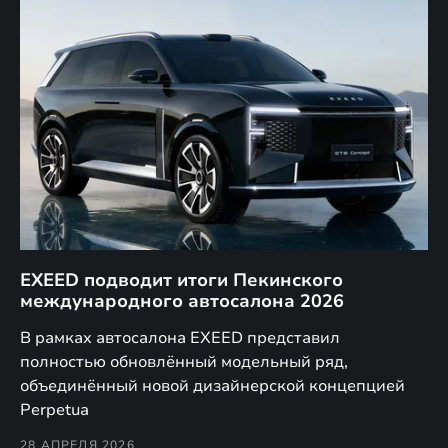
EXEED подводит итоги Пекинского
Д
международного автосалона 2026
E
в
а,
В рамках автосалона EXEED представил
EX
полностью обновлённый модельный ряд,
по
объединённый новой дизайнерской концепцией
(н
Perpetua
Co
28 АПРЕЛЯ 2026