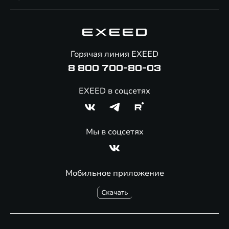
Специальные предложения
Технологии EXEED
Гарантия EXEED
Корпоративным клиентам
Знаковые клиенты EXEED
Помощь на дорогах
Онлайн-магазин аксессуаров
Горячая линия EXEED
8 800 700-80-03
EXEED в соцсетях
Мы в соцсетях
Мобильное приложение