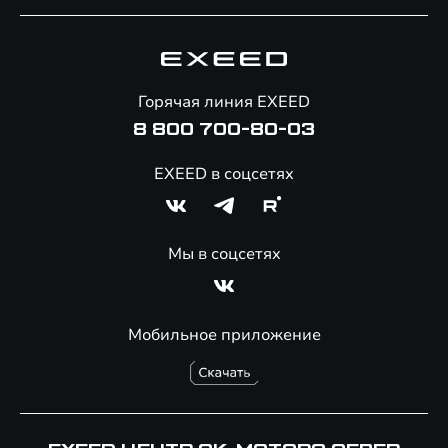
Специальные предложения
Технологии EXEED
Гарантия EXEED
Корпоративным клиентам
Знаковые клиенты EXEED
Помощь на дорогах
Онлайн-магазин аксессуаров
Горячая линия EXEED
8 800 700-80-03
EXEED в соцсетях
Мы в соцсетях
Мобильное приложение