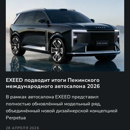
EXEED подводит итоги Пекинского
Д
международного автосалона 2026
E
в
а,
В рамках автосалона EXEED представил
EX
полностью обновлённый модельный ряд,
по
объединённый новой дизайнерской концепцией
(н
Perpetua
Co
28 АПРЕЛЯ 2026