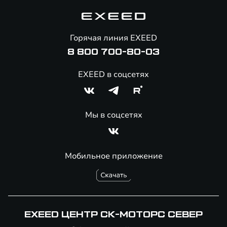
Корпоративным клиентам
Знаковые клиенты EXEED
Помощь на дорогах
Онлайн-магазин аксессуаров
Горячая линия EXEED
8 800 700-80-03
EXEED в соцсетях
Мы в соцсетях
Мобильное приложение
EXEED ЦЕНТР СК-МОТОРС СЕВЕР