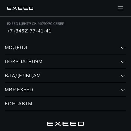
EXEED ЦЕНТР СК-МОТОРС СЕВЕР
+7 (3462) 77-41-41
МОДЕЛИ
VX
ПОКУПАТЕЛЯМ
RX
Записаться на тест-драйв
ВЛАДЕЛЬЦАМ
Финансовые программы
Личный кабинет
МИР EXEED
Страхование
Записаться на сервис
Обмен / Trade-in
Новости и события
КОНТАКТЫ
Сервис
Специальные предложения
Технологии EXEED
Гарантия EXEED
Корпоративным клиентам
Знаковые клиенты EXEED
Помощь на дорогах